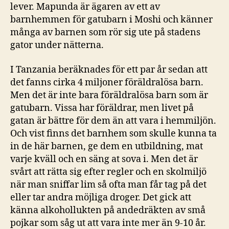
lever. Mapunda är ägaren av ett av
barnhemmen för gatubarn i Moshi och känner
många av barnen som rör sig ute på stadens
gator under nätterna.
I Tanzania beräknades för ett par år sedan att
det fanns cirka 4 miljoner föräldralösa barn.
Men det är inte bara föräldralösa barn som är
gatubarn. Vissa har föräldrar, men livet på
gatan är bättre för dem än att vara i hemmiljön.
Och vist finns det barnhem som skulle kunna ta
in de här barnen, ge dem en utbildning, mat
varje kväll och en säng at sova i. Men det är
svårt att rätta sig efter regler och en skolmiljö
när man sniffar lim så ofta man får tag på det
eller tar andra möjliga droger. Det gick att
känna alkohollukten på andedräkten av små
pojkar som såg ut att vara inte mer än 9-10 år.