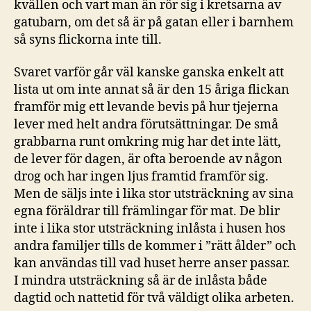
kvällen och vart man än rör sig i kretsarna av
gatubarn, om det så är på gatan eller i barnhem
så syns flickorna inte till.
Svaret varför går väl kanske ganska enkelt att
lista ut om inte annat så är den 15 åriga flickan
framför mig ett levande bevis på hur tjejerna
lever med helt andra förutsättningar. De små
grabbarna runt omkring mig har det inte lätt,
de lever för dagen, är ofta beroende av någon
drog och har ingen ljus framtid framför sig.
Men de säljs inte i lika stor utsträckning av sina
egna föräldrar till främlingar för mat. De blir
inte i lika stor utsträckning inlåsta i husen hos
andra familjer tills de kommer i ”rätt ålder” och
kan användas till vad huset herre anser passar.
I mindra utsträckning så är de inlåsta både
dagtid och nattetid för två väldigt olika arbeten.