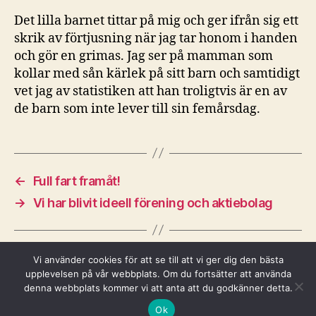
Det lilla barnet tittar på mig och ger ifrån sig ett
skrik av förtjusning när jag tar honom i handen
och gör en grimas. Jag ser på mamman som
kollar med sån kärlek på sitt barn och samtidigt
vet jag av statistiken att han troligtvis är en av
de barn som inte lever till sin femårsdag.
←
Full fart framåt!
→
Vi har blivit ideell förening och aktiebolag
Vi använder cookies för att se till att vi ger dig den bästa
upplevelsen på vår webbplats. Om du fortsätter att använda
denna webbplats kommer vi att anta att du godkänner detta.
© 2026
Tanzaniaprojektet
Up
↑
Ok