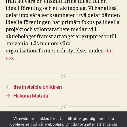
från att vara en enskild firma till att bli en
ideell förening och ett aktiebolag. Vi har alltså
delat upp våra verksamheter i två delar där den
ideella föreningen har primärt fokus på ideella
projekt och volontärarbete medan vi i
aktiebolaget främst arrangerar gruppresor till
Tanzania. Läs mer om våra
organisationsformer och styrelser under
Om
oss
.
←
the invisible children
→
Hakuna Matata
Vi använder cookies för att se till att vi ger dig den bästa
upplevelsen på vår webbplats. Om du fortsätter att använda