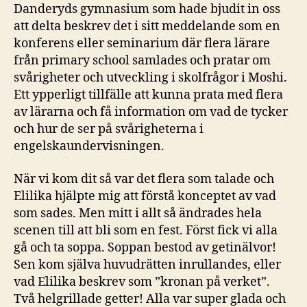
Danderyds gymnasium som hade bjudit in oss
att delta beskrev det i sitt meddelande som en
konferens eller seminarium där flera lärare
från primary school samlades och pratar om
svårigheter och utveckling i skolfrågor i Moshi.
Ett ypperligt tillfälle att kunna prata med flera
av lärarna och få information om vad de tycker
och hur de ser på svårigheterna i
engelskaundervisningen.
När vi kom dit så var det flera som talade och
Elilika hjälpte mig att förstå konceptet av vad
som sades. Men mitt i allt så ändrades hela
scenen till att bli som en fest. Först fick vi alla
gå och ta soppa. Soppan bestod av getinälvor!
Sen kom själva huvudrätten inrullandes, eller
vad Elilika beskrev som ”kronan på verket”.
Två helgrillade getter! Alla var super glada och