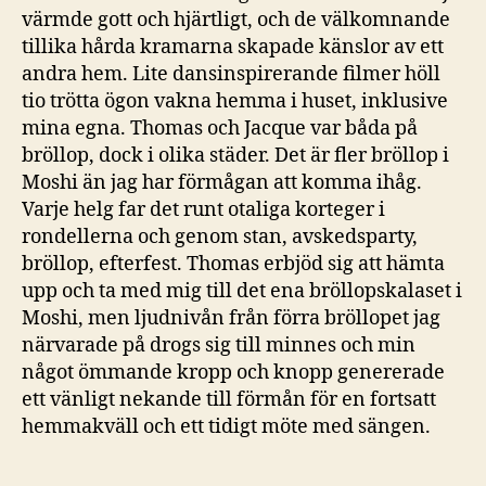
värmde gott och hjärtligt, och de välkomnande
tillika hårda kramarna skapade känslor av ett
andra hem. Lite dansinspirerande filmer höll
tio trötta ögon vakna hemma i huset, inklusive
mina egna. Thomas och Jacque var båda på
bröllop, dock i olika städer. Det är fler bröllop i
Moshi än jag har förmågan att komma ihåg.
Varje helg far det runt otaliga korteger i
rondellerna och genom stan, avskedsparty,
bröllop, efterfest. Thomas erbjöd sig att hämta
upp och ta med mig till det ena bröllopskalaset i
Moshi, men ljudnivån från förra bröllopet jag
närvarade på drogs sig till minnes och min
något ömmande kropp och knopp genererade
ett vänligt nekande till förmån för en fortsatt
hemmakväll och ett tidigt möte med sängen.