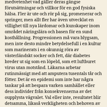
medvetenhet vad gäller deras gängse
förutsättningar och villkor för en god fysiska
hälsa. Fler är ute och rör på sig, promenerar och
springer, men allt fler har även utvecklat en
villighet till nya lärdomar och kunskaper inom
området näringslära och basen för en sund
kosthållning. Progressionen må vara blygsam,
men inte desto mindre betydelsefull i en kultur
som marinerats i en okunnig röra av
västerländskt socker och fett, där diabetes
breder ut sig som en löpeld, som ett luftburet
virus utan motstånd. Läkarna arbetar
rutinmässigt med att amputera tusentals tår och
fötter. Det är en epidemi som inte har några
tankar på att bespara varken samhället eller
dess individer från konsekvenserna av det
oupplysta vägvalet. Val eller inte, resultatet blir
detsamma, likaså verkligheten och behoven av