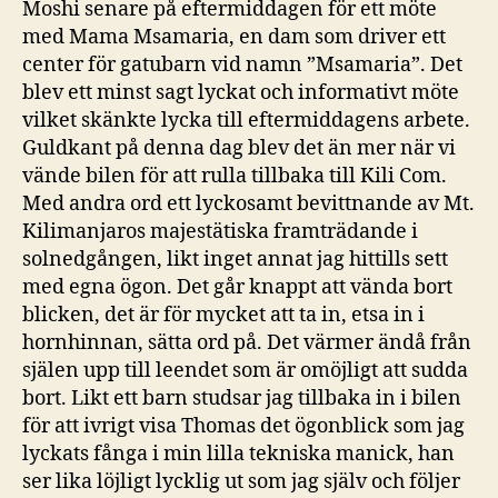
Moshi senare på eftermiddagen för ett möte
med Mama Msamaria, en dam som driver ett
center för gatubarn vid namn ”Msamaria”. Det
blev ett minst sagt lyckat och informativt möte
vilket skänkte lycka till eftermiddagens arbete.
Guldkant på denna dag blev det än mer när vi
vände bilen för att rulla tillbaka till Kili Com.
Med andra ord ett lyckosamt bevittnande av Mt.
Kilimanjaros majestätiska framträdande i
solnedgången, likt inget annat jag hittills sett
med egna ögon. Det går knappt att vända bort
blicken, det är för mycket att ta in, etsa in i
hornhinnan, sätta ord på. Det värmer ändå från
själen upp till leendet som är omöjligt att sudda
bort. Likt ett barn studsar jag tillbaka in i bilen
för att ivrigt visa Thomas det ögonblick som jag
lyckats fånga i min lilla tekniska manick, han
ser lika löjligt lycklig ut som jag själv och följer