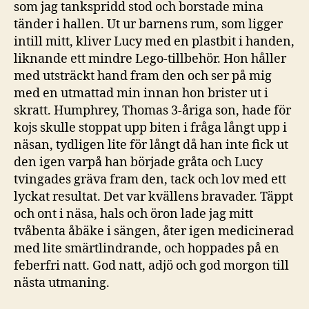
som jag tankspridd stod och borstade mina
tänder i hallen. Ut ur barnens rum, som ligger
intill mitt, kliver Lucy med en plastbit i handen,
liknande ett mindre Lego-tillbehör. Hon håller
med utsträckt hand fram den och ser på mig
med en utmattad min innan hon brister ut i
skratt. Humphrey, Thomas 3-åriga son, hade för
kojs skulle stoppat upp biten i fråga långt upp i
näsan, tydligen lite för långt då han inte fick ut
den igen varpå han började gråta och Lucy
tvingades gräva fram den, tack och lov med ett
lyckat resultat. Det var kvällens bravader. Täppt
och ont i näsa, hals och öron lade jag mitt
tvåbenta åbäke i sängen, åter igen medicinerad
med lite smärtlindrande, och hoppades på en
feberfri natt. God natt, adjö och god morgon till
nästa utmaning.