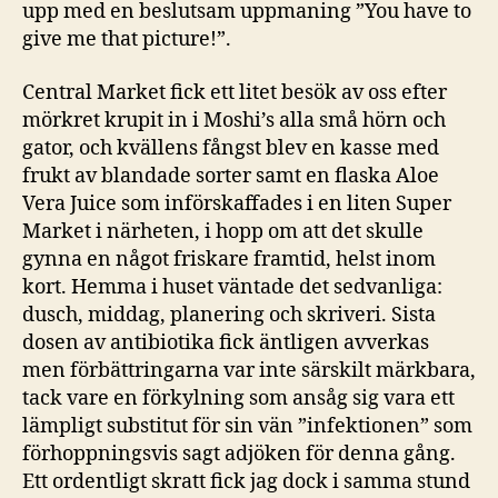
upp med en beslutsam uppmaning ”You have to
give me that picture!”.
Central Market fick ett litet besök av oss efter
mörkret krupit in i Moshi’s alla små hörn och
gator, och kvällens fångst blev en kasse med
frukt av blandade sorter samt en flaska Aloe
Vera Juice som införskaffades i en liten Super
Market i närheten, i hopp om att det skulle
gynna en något friskare framtid, helst inom
kort. Hemma i huset väntade det sedvanliga:
dusch, middag, planering och skriveri. Sista
dosen av antibiotika fick äntligen avverkas
men förbättringarna var inte särskilt märkbara,
tack vare en förkylning som ansåg sig vara ett
lämpligt substitut för sin vän ”infektionen” som
förhoppningsvis sagt adjöken för denna gång.
Ett ordentligt skratt fick jag dock i samma stund