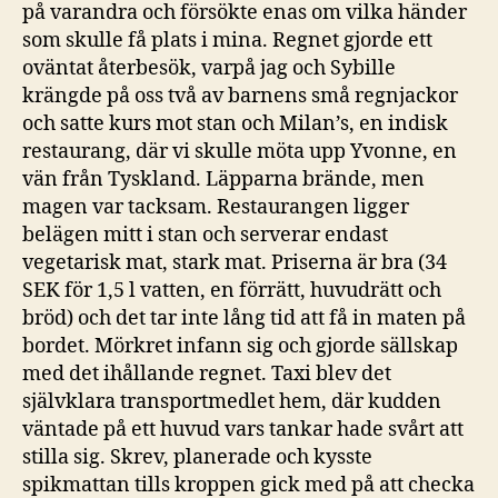
på varandra och försökte enas om vilka händer
som skulle få plats i mina. Regnet gjorde ett
oväntat återbesök, varpå jag och Sybille
krängde på oss två av barnens små regnjackor
och satte kurs mot stan och Milan’s, en indisk
restaurang, där vi skulle möta upp Yvonne, en
vän från Tyskland. Läpparna brände, men
magen var tacksam. Restaurangen ligger
belägen mitt i stan och serverar endast
vegetarisk mat, stark mat. Priserna är bra (34
SEK för 1,5 l vatten, en förrätt, huvudrätt och
bröd) och det tar inte lång tid att få in maten på
bordet. Mörkret infann sig och gjorde sällskap
med det ihållande regnet. Taxi blev det
självklara transportmedlet hem, där kudden
väntade på ett huvud vars tankar hade svårt att
stilla sig. Skrev, planerade och kysste
spikmattan tills kroppen gick med på att checka