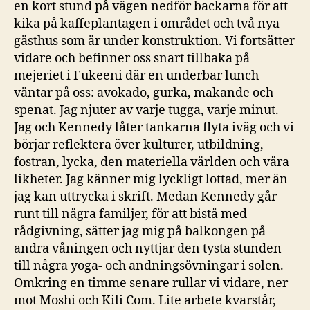
en kort stund på vägen nedför backarna för att
kika på kaffeplantagen i området och två nya
gästhus som är under konstruktion. Vi fortsätter
vidare och befinner oss snart tillbaka på
mejeriet i Fukeeni där en underbar lunch
väntar på oss: avokado, gurka, makande och
spenat. Jag njuter av varje tugga, varje minut.
Jag och Kennedy låter tankarna flyta iväg och vi
börjar reflektera över kulturer, utbildning,
fostran, lycka, den materiella världen och våra
likheter. Jag känner mig lyckligt lottad, mer än
jag kan uttrycka i skrift. Medan Kennedy går
runt till några familjer, för att bistå med
rådgivning, sätter jag mig på balkongen på
andra våningen och nyttjar den tysta stunden
till några yoga- och andningsövningar i solen.
Omkring en timme senare rullar vi vidare, ner
mot Moshi och Kili Com. Lite arbete kvarstår,