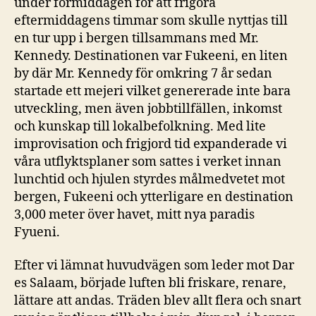
under förmiddagen för att frigöra
eftermiddagens timmar som skulle nyttjas till
en tur upp i bergen tillsammans med Mr.
Kennedy. Destinationen var Fukeeni, en liten
by där Mr. Kennedy för omkring 7 år sedan
startade ett mejeri vilket genererade inte bara
utveckling, men även jobbtillfällen, inkomst
och kunskap till lokalbefolkning. Med lite
improvisation och frigjord tid expanderade vi
våra utflyktsplaner som sattes i verket innan
lunchtid och hjulen styrdes målmedvetet mot
bergen, Fukeeni och ytterligare en destination
3,000 meter över havet, mitt nya paradis
Fyueni.
Efter vi lämnat huvudvägen som leder mot Dar
es Salaam, började luften bli friskare, renare,
lättare att andas. Träden blev allt flera och snart