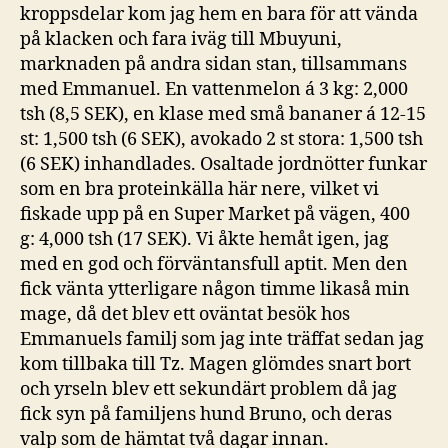
kroppsdelar kom jag hem en bara för att vända
på klacken och fara iväg till Mbuyuni,
marknaden på andra sidan stan, tillsammans
med Emmanuel. En vattenmelon á 3 kg: 2,000
tsh (8,5 SEK), en klase med små bananer á 12-15
st: 1,500 tsh (6 SEK), avokado 2 st stora: 1,500 tsh
(6 SEK) inhandlades. Osaltade jordnötter funkar
som en bra proteinkälla här nere, vilket vi
fiskade upp på en Super Market på vägen, 400
g: 4,000 tsh (17 SEK). Vi åkte hemåt igen, jag
med en god och förväntansfull aptit. Men den
fick vänta ytterligare någon timme likaså min
mage, då det blev ett oväntat besök hos
Emmanuels familj som jag inte träffat sedan jag
kom tillbaka till Tz. Magen glömdes snart bort
och yrseln blev ett sekundärt problem då jag
fick syn på familjens hund Bruno, och deras
valp som de hämtat två dagar innan.