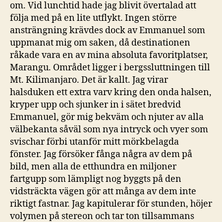
om. Vid lunchtid hade jag blivit övertalad att
följa med på en lite utflykt. Ingen större
ansträngning krävdes dock av Emmanuel som
uppmanat mig om saken, då destinationen
råkade vara en av mina absoluta favoritplatser,
Marangu. Området ligger i bergssluttningen till
Mt. Kilimanjaro. Det är kallt. Jag virar
halsduken ett extra varv kring den onda halsen,
kryper upp och sjunker in i sätet bredvid
Emmanuel, gör mig bekväm och njuter av alla
välbekanta såväl som nya intryck och vyer som
svischar förbi utanför mitt mörkbelagda
fönster. Jag försöker fånga några av dem på
bild, men alla de etthundra en miljoner
fartgupp som lämpligt nog byggts på den
vidsträckta vägen gör att många av dem inte
riktigt fastnar. Jag kapitulerar för stunden, höjer
volymen på stereon och tar ton tillsammans