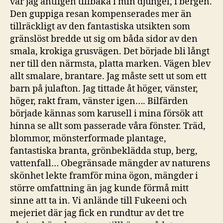
var jag äntligen tillbaka i min djungel, i bergen.
Den guppiga resan kompenserades mer än
tillräckligt av den fantastiska utsikten som
gränslöst bredde ut sig om båda sidor av den
smala, krokiga grusvägen. Det började bli långt
ner till den närmsta, platta marken. Vägen blev
allt smalare, brantare. Jag måste sett ut som ett
barn på julafton. Jag tittade åt höger, vänster,
höger, rakt fram, vänster igen…. Bilfärden
började kännas som karusell i mina försök att
hinna se allt som passerade våra fönster. Träd,
blommor, mönsterformade plantage,
fantastiska branta, grönbeklädda stup, berg,
vattenfall… Obegränsade mängder av naturens
skönhet lekte framför mina ögon, mängder i
större omfattning än jag kunde förmå mitt
sinne att ta in. Vi anlände till Fukeeni och
mejeriet där jag fick en rundtur av det tre