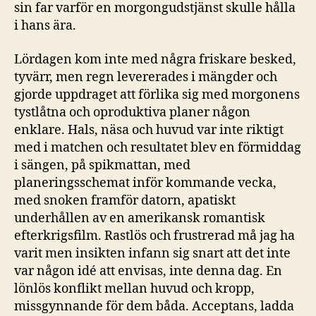
sin far varför en morgongudstjänst skulle hålla
i hans ära.
Lördagen kom inte med några friskare besked,
tyvärr, men regn levererades i mängder och
gjorde uppdraget att förlika sig med morgonens
tystlåtna och oproduktiva planer någon
enklare. Hals, näsa och huvud var inte riktigt
med i matchen och resultatet blev en förmiddag
i sängen, på spikmattan, med
planeringsschemat inför kommande vecka,
med snoken framför datorn, apatiskt
underhållen av en amerikansk romantisk
efterkrigsfilm. Rastlös och frustrerad må jag ha
varit men insikten infann sig snart att det inte
var någon idé att envisas, inte denna dag. En
lönlös konflikt mellan huvud och kropp,
missgynnande för dem båda. Acceptans, ladda