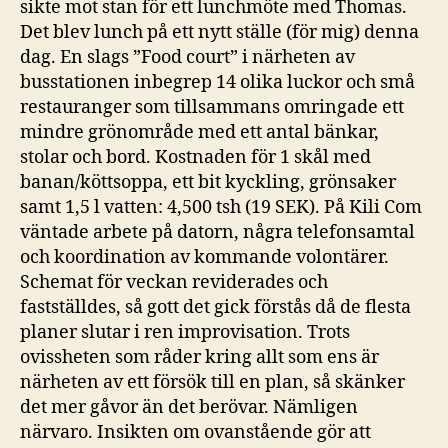
sikte mot stan för ett lunchmöte med Thomas.
Det blev lunch på ett nytt ställe (för mig) denna
dag. En slags ”Food court” i närheten av
busstationen inbegrep 14 olika luckor och små
restauranger som tillsammans omringade ett
mindre grönområde med ett antal bänkar,
stolar och bord. Kostnaden för 1 skål med
banan/köttsoppa, ett bit kyckling, grönsaker
samt 1,5 l vatten: 4,500 tsh (19 SEK). På Kili Com
väntade arbete på datorn, några telefonsamtal
och koordination av kommande volontärer.
Schemat för veckan reviderades och
fastställdes, så gott det gick förstås då de flesta
planer slutar i ren improvisation. Trots
ovissheten som råder kring allt som ens är
närheten av ett försök till en plan, så skänker
det mer gåvor än det berövar. Nämligen
närvaro. Insikten om ovanstående gör att