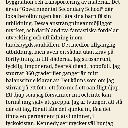
byggnation och transportering av material. Det
är en ”Governmental Secondary School” där
lokalbefolkningen kan låta sina barn få sin
utbildning. Dessa ansträngningar möjliggör
mycket, och däribland två fantastiska fördelar:
utveckling och utbildning inom
landsbygdssamhällen. Det medför tillgänglig
utbildning, men även en sådan utan krav på
förflyttning in till städerna. Jag strosar runt,
lycklig, imponerad, överväldigad, hoppfull. Jag
snurrar 360 grader fler gånger än mitt
balanssinne klarar av. Det känns som om jag
stirrar på ett foto, ett foto med ett oändligt djup.
Ett djup som jag försvinner in i och inte kan
förmå mig själv att greppa. Jag är tvungen att stå
där ett tag, för att låta det sjunka in, låta det
finna en permanent plats i minnet, i
lyckokistan. Kennedy ser mycket väl hur jag