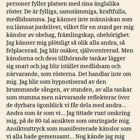
personer fyller platsen med sina änglalika
röster. De är fylliga, samstämmiga, kraftfulla,
medlidsamma. Jag känner inte människan som
nu lämnat jordelivet, vilket för en stund ger mig
känslor av obehag, främlingskap, obehörighet.
Jag känner mig plötsligt så olik alla andra, så
felplacerad. Jag blir osäker, självcentrerad. Men
känslorna och dess tillhörande tankar lägger
sig snart och jag blir istället medlidsam och
närvarande, som rösterna. Det handlar inte om
mig. Jag blir som hypnotiserad av den
brummande sången, av stunden, av alla tankar
som stumma men närvarande reflekterar över
de dyrbara ögonblick vi får dela med andra…
Andra som är som vi… Jag tittade runt omkring
mig, på de 80-tal ansikten som omringade mig.
Ansiktsuttryck som manifesterade känslor som
vi alla hade gemensamt… Nog kände jag mig