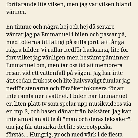
fortfarande lite vilsen, men jag var vilsen bland
vänner.
En timme och några hej och hej då senare
väntar jag på Emmanuel i bilen och passar på,
med fötterna tillfälligt på stilla jord, att fånga
några bilder. Vi rullar nedför backarna, lite för
fort vilket jag vänligen men bestämt påminner
Emmanuel om, men tar oss tid att memorera
resan vid ett vattenfall på vägen. Jag har inte
ätit sedan frukost och lite halvsvajigt fumlar jag
nedför stenarna och försöker fokusera för att
inte ramla ner i vattnet. I bilen har Emmanuel
en liten platt-tv som spelar upp musikvideos via
en mp-3, och basen dånar från baksätet. Jag kan
inte annat än att le åt ”män och deras leksaker”,
om jag får utmärka det lite stereotypiska
förstås… Hungrig, yr och med värk i de flesta