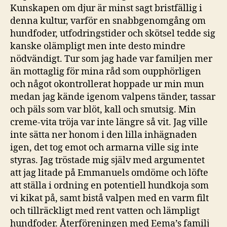
Kunskapen om djur är minst sagt bristfällig i
denna kultur, varför en snabbgenomgång om
hundfoder, utfodringstider och skötsel tedde sig
kanske olämpligt men inte desto mindre
nödvändigt. Tur som jag hade var familjen mer
än mottaglig för mina råd som oupphörligen
och något okontrollerat hoppade ur min mun
medan jag kände igenom valpens tänder, tassar
och päls som var blöt, kall och smutsig. Min
creme-vita tröja var inte längre så vit. Jag ville
inte sätta ner honom i den lilla inhägnaden
igen, det tog emot och armarna ville sig inte
styras. Jag tröstade mig själv med argumentet
att jag litade på Emmanuels omdöme och löfte
att ställa i ordning en potentiell hundkoja som
vi kikat på, samt bistå valpen med en varm filt
och tillräckligt med rent vatten och lämpligt
hundfoder. Återföreningen med Eema’s familj