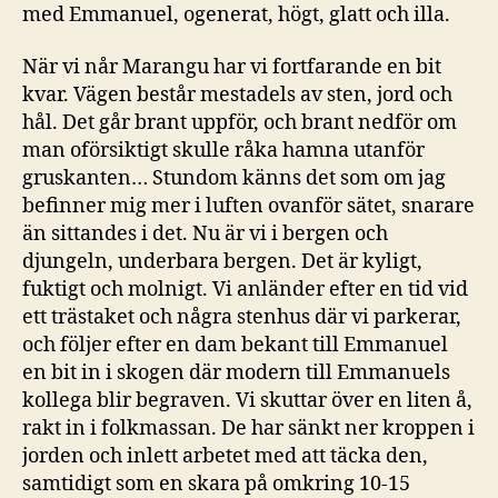
med Emmanuel, ogenerat, högt, glatt och illa.
När vi når Marangu har vi fortfarande en bit
kvar. Vägen består mestadels av sten, jord och
hål. Det går brant uppför, och brant nedför om
man oförsiktigt skulle råka hamna utanför
gruskanten… Stundom känns det som om jag
befinner mig mer i luften ovanför sätet, snarare
än sittandes i det. Nu är vi i bergen och
djungeln, underbara bergen. Det är kyligt,
fuktigt och molnigt. Vi anländer efter en tid vid
ett trästaket och några stenhus där vi parkerar,
och följer efter en dam bekant till Emmanuel
en bit in i skogen där modern till Emmanuels
kollega blir begraven. Vi skuttar över en liten å,
rakt in i folkmassan. De har sänkt ner kroppen i
jorden och inlett arbetet med att täcka den,
samtidigt som en skara på omkring 10-15