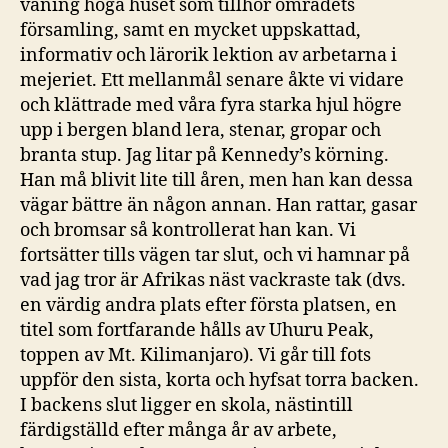
våning höga huset som tillhör områdets
församling, samt en mycket uppskattad,
informativ och lärorik lektion av arbetarna i
mejeriet. Ett mellanmål senare åkte vi vidare
och klättrade med våra fyra starka hjul högre
upp i bergen bland lera, stenar, gropar och
branta stup. Jag litar på Kennedy’s körning.
Han må blivit lite till åren, men han kan dessa
vägar bättre än någon annan. Han rattar, gasar
och bromsar så kontrollerat han kan. Vi
fortsätter tills vägen tar slut, och vi hamnar på
vad jag tror är Afrikas näst vackraste tak (dvs.
en värdig andra plats efter första platsen, en
titel som fortfarande hålls av Uhuru Peak,
toppen av Mt. Kilimanjaro). Vi går till fots
uppför den sista, korta och hyfsat torra backen.
I backens slut ligger en skola, nästintill
färdigställd efter många år av arbete,