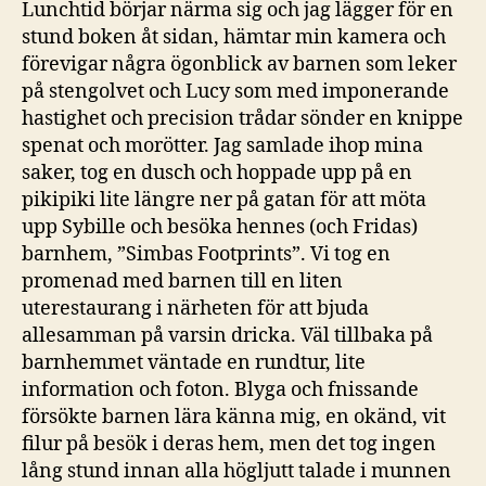
Lunchtid börjar närma sig och jag lägger för en
stund boken åt sidan, hämtar min kamera och
förevigar några ögonblick av barnen som leker
på stengolvet och Lucy som med imponerande
hastighet och precision trådar sönder en knippe
spenat och morötter. Jag samlade ihop mina
saker, tog en dusch och hoppade upp på en
pikipiki lite längre ner på gatan för att möta
upp Sybille och besöka hennes (och Fridas)
barnhem, ”Simbas Footprints”. Vi tog en
promenad med barnen till en liten
uterestaurang i närheten för att bjuda
allesamman på varsin dricka. Väl tillbaka på
barnhemmet väntade en rundtur, lite
information och foton. Blyga och fnissande
försökte barnen lära känna mig, en okänd, vit
filur på besök i deras hem, men det tog ingen
lång stund innan alla högljutt talade i munnen