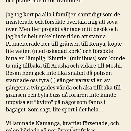
och planerade inför framtiden.
Jag tog kort på alla i familjen samtidigt som de
insisterade och försökte övertala mig att sova
över. Men fler projekt väntade mitt besök och
jag hade helt enkelt inte tiden att stanna.
Promenerade ner till gränsen till Kenya, köpte
lite vatten (med oskadad kork) och försökte
hitta en lämplig ”Shuttle” (minibuss) som kunde
ta mig tillbaka till Arusha och vidare till Moshi.
Resan hem gick inte lika snabbt då polisen
stannade oss fyra (!) gånger varav vi en av
gångerna tvingades vända och åka tillbaka till
gränsen och byta buss då föraren inte kunde
uppvisa ett ”kvitto” på något som fanns i
bagaget. Som sagt, lite sport i det hela…
Vi lämnade Namanga, kraftigt försenade, och
solen började gå ner över Östafrikas