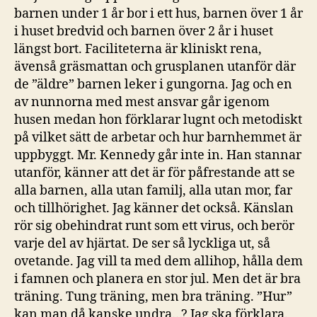
barnen under 1 år bor i ett hus, barnen över 1 år
i huset bredvid och barnen över 2 år i huset
längst bort. Faciliteterna är kliniskt rena,
ävenså gräsmattan och grusplanen utanför där
de ”äldre” barnen leker i gungorna. Jag och en
av nunnorna med mest ansvar går igenom
husen medan hon förklarar lugnt och metodiskt
på vilket sätt de arbetar och hur barnhemmet är
uppbyggt. Mr. Kennedy går inte in. Han stannar
utanför, känner att det är för påfrestande att se
alla barnen, alla utan familj, alla utan mor, far
och tillhörighet. Jag känner det också. Känslan
rör sig obehindrat runt som ett virus, och berör
varje del av hjärtat. De ser så lyckliga ut, så
ovetande. Jag vill ta med dem allihop, hålla dem
i famnen och planera en stor jul. Men det är bra
träning. Tung träning, men bra träning. ”Hur”
kan man då kanske undra…? Jag ska förklara.