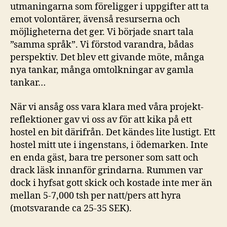
utmaningarna som föreligger i uppgifter att ta
emot volontärer, ävenså resurserna och
möjligheterna det ger. Vi började snart tala
”samma språk”. Vi förstod varandra, bådas
perspektiv. Det blev ett givande möte, många
nya tankar, många omtolkningar av gamla
tankar…
När vi ansåg oss vara klara med våra projekt-
reflektioner gav vi oss av för att kika på ett
hostel en bit därifrån. Det kändes lite lustigt. Ett
hostel mitt ute i ingenstans, i ödemarken. Inte
en enda gäst, bara tre personer som satt och
drack läsk innanför grindarna. Rummen var
dock i hyfsat gott skick och kostade inte mer än
mellan 5-7,000 tsh per natt/pers att hyra
(motsvarande ca 25-35 SEK).