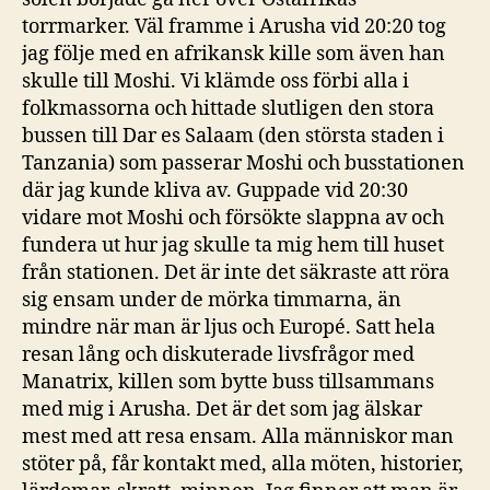
torrmarker. Väl framme i Arusha vid 20:20 tog
jag följe med en afrikansk kille som även han
skulle till Moshi. Vi klämde oss förbi alla i
folkmassorna och hittade slutligen den stora
bussen till Dar es Salaam (den största staden i
Tanzania) som passerar Moshi och busstationen
där jag kunde kliva av. Guppade vid 20:30
vidare mot Moshi och försökte slappna av och
fundera ut hur jag skulle ta mig hem till huset
från stationen. Det är inte det säkraste att röra
sig ensam under de mörka timmarna, än
mindre när man är ljus och Europé. Satt hela
resan lång och diskuterade livsfrågor med
Manatrix, killen som bytte buss tillsammans
med mig i Arusha. Det är det som jag älskar
mest med att resa ensam. Alla människor man
stöter på, får kontakt med, alla möten, historier,