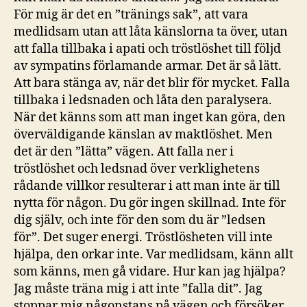
För mig är det en ”tränings sak”, att vara
medlidsam utan att låta känslorna ta över, utan
att falla tillbaka i apati och tröstlöshet till följd
av sympatins förlamande armar. Det är så lätt.
Att bara stänga av, när det blir för mycket. Falla
tillbaka i ledsnaden och låta den paralysera.
När det känns som att man inget kan göra, den
överväldigande känslan av maktlöshet. Men
det är den ”lätta” vägen. Att falla ner i
tröstlöshet och ledsnad över verklighetens
rådande villkor resulterar i att man inte är till
nytta för någon. Du gör ingen skillnad. Inte för
dig själv, och inte för den som du är ”ledsen
för”. Det suger energi. Tröstlösheten vill inte
hjälpa, den orkar inte. Var medlidsam, känn allt
som känns, men gå vidare. Hur kan jag hjälpa?
Jag måste träna mig i att inte ”falla dit”. Jag
stoppar mig någonstans på vägen och försöker