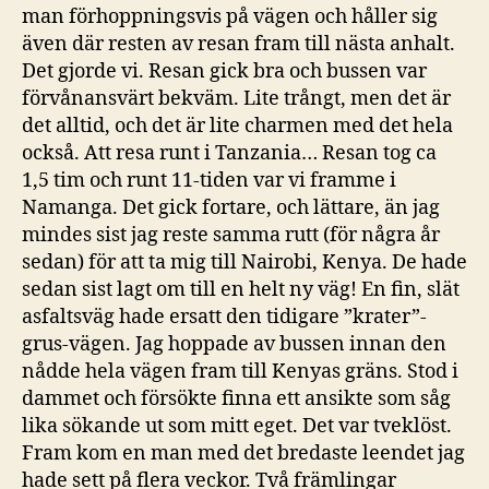
man förhoppningsvis på vägen och håller sig
även där resten av resan fram till nästa anhalt.
Det gjorde vi. Resan gick bra och bussen var
förvånansvärt bekväm. Lite trångt, men det är
det alltid, och det är lite charmen med det hela
också. Att resa runt i Tanzania… Resan tog ca
1,5 tim och runt 11-tiden var vi framme i
Namanga. Det gick fortare, och lättare, än jag
mindes sist jag reste samma rutt (för några år
sedan) för att ta mig till Nairobi, Kenya. De hade
sedan sist lagt om till en helt ny väg! En fin, slät
asfaltsväg hade ersatt den tidigare ”krater”-
grus-vägen. Jag hoppade av bussen innan den
nådde hela vägen fram till Kenyas gräns. Stod i
dammet och försökte finna ett ansikte som såg
lika sökande ut som mitt eget. Det var tveklöst.
Fram kom en man med det bredaste leendet jag
hade sett på flera veckor. Två främlingar