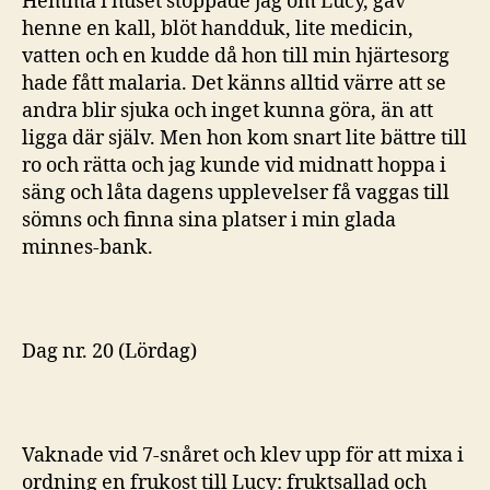
Hemma i huset stoppade jag om Lucy, gav
henne en kall, blöt handduk, lite medicin,
vatten och en kudde då hon till min hjärtesorg
hade fått malaria. Det känns alltid värre att se
andra blir sjuka och inget kunna göra, än att
ligga där själv. Men hon kom snart lite bättre till
ro och rätta och jag kunde vid midnatt hoppa i
säng och låta dagens upplevelser få vaggas till
sömns och finna sina platser i min glada
minnes-bank.
Dag nr. 20 (Lördag)
Vaknade vid 7-snåret och klev upp för att mixa i
ordning en frukost till Lucy: fruktsallad och