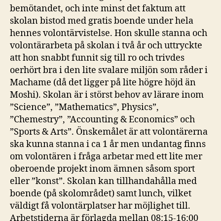
bemötandet, och inte minst det faktum att
skolan bistod med gratis boende under hela
hennes volontärvistelse. Hon skulle stanna och
volontärarbeta på skolan i två år och uttryckte
att hon snabbt funnit sig till ro och trivdes
oerhört bra i den lite svalare miljön som råder i
Machame (då det ligger på lite högre höjd än
Moshi). Skolan är i störst behov av lärare inom
”Science”, ”Mathematics”, Physics”,
”Chemestry”, ”Accounting & Economics” och
”Sports & Arts”. Önskemålet är att volontärerna
ska kunna stanna i ca 1 år men undantag finns
om volontären i fråga arbetar med ett lite mer
oberoende projekt inom ämnen såsom sport
eller ”konst”. Skolan kan tillhandahålla med
boende (på skolområdet) samt lunch, vilket
väldigt få volontärplatser har möjlighet till.
Arbetstiderna är förlagda mellan 08:15-16:00