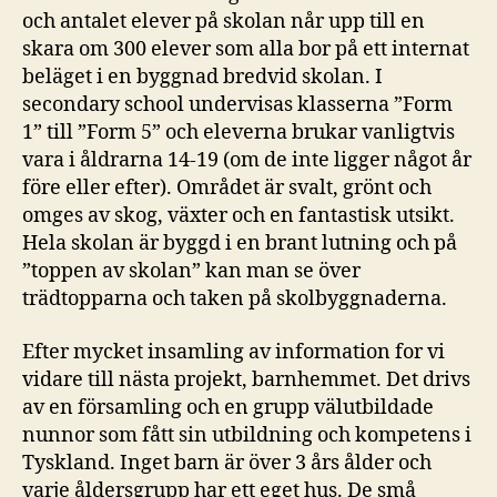
och antalet elever på skolan når upp till en
skara om 300 elever som alla bor på ett internat
beläget i en byggnad bredvid skolan. I
secondary school undervisas klasserna ”Form
1” till ”Form 5” och eleverna brukar vanligtvis
vara i åldrarna 14-19 (om de inte ligger något år
före eller efter). Området är svalt, grönt och
omges av skog, växter och en fantastisk utsikt.
Hela skolan är byggd i en brant lutning och på
”toppen av skolan” kan man se över
trädtopparna och taken på skolbyggnaderna.
Efter mycket insamling av information for vi
vidare till nästa projekt, barnhemmet. Det drivs
av en församling och en grupp välutbildade
nunnor som fått sin utbildning och kompetens i
Tyskland. Inget barn är över 3 års ålder och
varje åldersgrupp har ett eget hus. De små