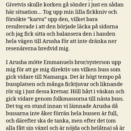
Givetvis skulle korken gå sönder i just en sådan
här situation… Tog upp min lilla fickkniv och
försökte ”karva” upp den, vilket bara
resulterade i att den började läcka på sidorna
och jag fick sitta och balansera den i handen
hela vägen till Arusha för att inte dränka ner
resenärerna bredvid mig.
I Arusha mötte Emmanuels bror/systerson upp
mig för att ge mig direktiv om vilken buss som
gick vidare till Namanga. Det är högt tempo på
bussplatsen och många ficktjuvar och liknande
rör sig i just dessa kretsar. Höll hårt i väskan och
gick vidare genom folkmassorna till nästa buss.
Det tog en stund innan vi lämnade Arusha då
bussarna inte åker förrän hela bussen är full,
och därefter ska de tanka, men efter det (om
alla fått sin växel och är nöjda och belåtna) så är