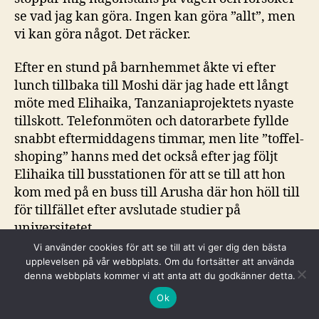
se vad jag kan göra. Ingen kan göra ”allt”, men
vi kan göra något. Det räcker.
Efter en stund på barnhemmet åkte vi efter
lunch tillbaka till Moshi där jag hade ett långt
möte med Elihaika, Tanzaniaprojektets nyaste
tillskott. Telefonmöten och datorarbete fyllde
snabbt eftermiddagens timmar, men lite ”toffel-
shoping” hanns med det också efter jag följt
Elihaika till busstationen för att se till att hon
kom med på en buss till Arusha där hon höll till
för tillfället efter avslutade studier på
universitetet.
Vi använder cookies för att se till att vi ger dig den bästa
När mörkret lagt sig över Moshi tog jag mitt
upplevelsen på vår webbplats. Om du fortsätter att använda
denna webbplats kommer vi att anta att du godkänner detta.
lagom dammiga och ofräsha ”jag” och satte mig
på en pikipiki (mototcykel) för att hitta mig väg
Ok
till en restaurang vid namn ”El Rancho” där jag