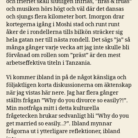
och frieriet skall slutligen infrias, ”firas & fruas”
och musiken hörs högt och väl där det dansas
och sjungs flera kilometer bort. Imorgon drar
kortegerna igång i Moshi stad och runt runt
åker de i rondellerna tills bilkön sträcker sig
hela gatan ner till nästa rondell. Det sägs ”ja” så
många gånger varje vecka att jag inte skulle bli
förvånad om rollen som ”präst” är den mest
arbetseffektiva titeln i Tanzania.
Vi kommer ibland in på de något känsliga och
följaktligen korta diskussionerna om äktenskap
när jag vistas här nere. Jag har flera gånger
ställts frågan ”Why do you divorce so easily?!”.
Min motfråga mitt i detta kulturella
frågetecken brukar sedvanligt bli ”Why do you
get married so easily…?”. Ibland mynnar
frågorna ut i ytterligare reflektioner, ibland