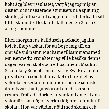
kokt ägg blev resultatet, varpå jag tog mig an
disken och insisterade att husets lilla sjukling
skulle gå tillbaka till sängen för och fortsätta sitt
tillfrisknande. Dock inte lätt med en 3- och 6-
åring i hemmet.
Efter morgonens kalldusch packade jag illa
kvickt ihop väskan för att bege mig till en
område vid namn Machame tillsammans med
Mr. Kennedy. Projekten jag ville besöka denna
dagen var en skola och ett barnhem. Msufini
Secondary School som drivs av Eva Kira är en
privat skola som haft mycket erfarenhet av
volontärer sedan innan,men som de senaste
åren tyvärr haft ganska ont om dessa som
resurs. Träffade dock en nyanländ amerikansk
volontär som någon vecka tidigare kommit till
skolan. Hon var väldigt nöjd med skolan och