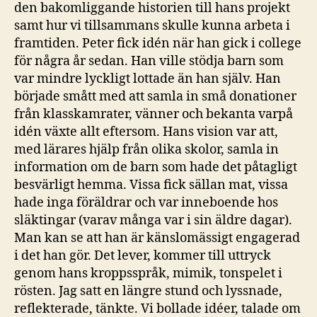
den bakomliggande historien till hans projekt
samt hur vi tillsammans skulle kunna arbeta i
framtiden. Peter fick idén när han gick i college
för några år sedan. Han ville stödja barn som
var mindre lyckligt lottade än han själv. Han
började smått med att samla in små donationer
från klasskamrater, vänner och bekanta varpå
idén växte allt eftersom. Hans vision var att,
med lärares hjälp från olika skolor, samla in
information om de barn som hade det påtagligt
besvärligt hemma. Vissa fick sällan mat, vissa
hade inga föräldrar och var inneboende hos
släktingar (varav många var i sin äldre dagar).
Man kan se att han är känslomässigt engagerad
i det han gör. Det lever, kommer till uttryck
genom hans kroppsspråk, mimik, tonspelet i
rösten. Jag satt en längre stund och lyssnade,
reflekterade, tänkte. Vi bollade idéer, talade om