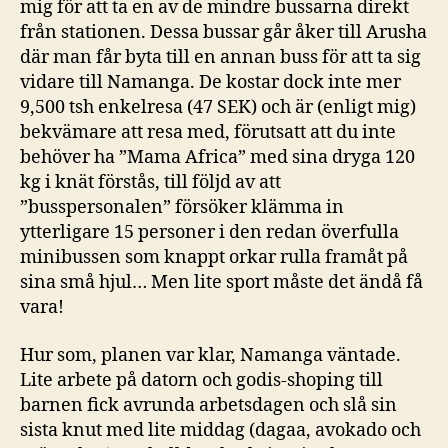
mig för att ta en av de mindre bussarna direkt
från stationen. Dessa bussar går åker till Arusha
där man får byta till en annan buss för att ta sig
vidare till Namanga. De kostar dock inte mer
9,500 tsh enkelresa (47 SEK) och är (enligt mig)
bekvämare att resa med, förutsatt att du inte
behöver ha ”Mama Africa” med sina dryga 120
kg i knät förstås, till följd av att
”busspersonalen” försöker klämma in
ytterligare 15 personer i den redan överfulla
minibussen som knappt orkar rulla framåt på
sina små hjul… Men lite sport måste det ändå få
vara!
Hur som, planen var klar, Namanga väntade.
Lite arbete på datorn och godis-shoping till
barnen fick avrunda arbetsdagen och slå sin
sista knut med lite middag (dagaa, avokado och