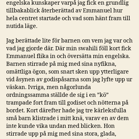
engelska kunskaper varpå jag fick en grundlig
tillbakablick återberättad av Emmanuel hur
hela centret startade och vad som hänt fram till
nutida läge.
Jag berättade lite för barnen om vem jag var och
vad jag gjorde där. Där min swahili föll kort fick
Emmanuel flika in och översätta min engelska.
Barnen stirrade på mig med sina nyfikna,
omättliga ögon, som snart sken upp ytterligare
vid åsynen av godispåsarna som jag lyfte upp ur
väskan. Ivriga, men någorlunda
ordningssamma ställde de sig i en ”kö”
trampade fort fram till godiset och nötterna på
bordet. Kort därefter hade jag tre kärleksfulla
små barn klistrade i mitt knä, varav en av dem
inte kunde vika undan med blicken. Hon
stirrade upp på mig med sina stora, glada,