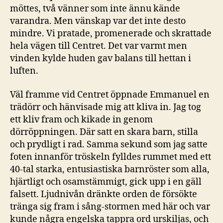
möttes, två vänner som inte ännu kände
varandra. Men vänskap var det inte desto
mindre. Vi pratade, promenerade och skrattade
hela vägen till Centret. Det var varmt men
vinden kylde huden gav balans till hettan i
luften.
Väl framme vid Centret öppnade Emmanuel en
trädörr och hänvisade mig att kliva in. Jag tog
ett kliv fram och kikade in genom
dörröppningen. Där satt en skara barn, stilla
och prydligt i rad. Samma sekund som jag satte
foten innanför tröskeln fylldes rummet med ett
40-tal starka, entusiastiska barnröster som alla,
hjärtligt och osamstämmigt, gick upp i en gäll
falsett. Ljudnivån dränkte orden de försökte
tränga sig fram i sång-stormen med här och var
kunde några engelska tappra ord urskiljas, och