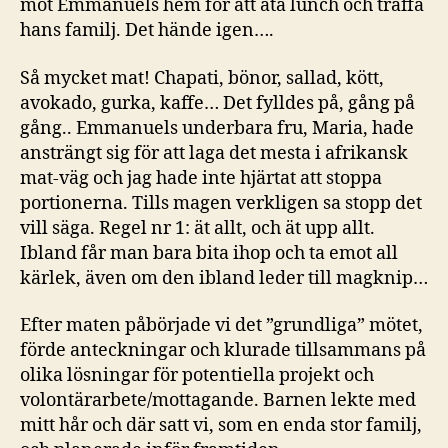
mot Emmanuels hem för att äta lunch och träffa
hans familj. Det hände igen….
Så mycket mat! Chapati, bönor, sallad, kött,
avokado, gurka, kaffe… Det fylldes på, gång på
gång.. Emmanuels underbara fru, Maria, hade
ansträngt sig för att laga det mesta i afrikansk
mat-väg och jag hade inte hjärtat att stoppa
portionerna. Tills magen verkligen sa stopp det
vill säga. Regel nr 1: ät allt, och ät upp allt.
Ibland får man bara bita ihop och ta emot all
kärlek, även om den ibland leder till magknip…
Efter maten påbörjade vi det ”grundliga” mötet,
förde anteckningar och klurade tillsammans på
olika lösningar för potentiella projekt och
volontärarbete/mottagande. Barnen lekte med
mitt hår och där satt vi, som en enda stor familj,