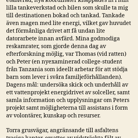
etablerad, nya koordinater knappades in i min
lilla tankeverkstad och bilen som skulle ta mig
till destinationen bokad och tankad. Tankade
även magen med lite energi, vilket gav huvudet
det förmånliga drivet att få undan lite
datorarbete innan avfärd. Mina godmodiga
reskamrater, som gjorde denna dag av
efterforskning möjlig, var Thomas (vid ratten)
och Peter (en nyexaminerad college-student
från Tanzania som ideellt arbetar för att stödja
barn som lever i svåra familjeförhållanden).
Dagens mål: undersöka skick och underhåll av
ett vattenprojekt energidrivet av solceller, samt
samla information och upplysningar om Peters
projekt samt möjligheterna till assistans i form
av volontärer, kunskap och resurser.
Torra grusvägar, angränsande till asfaltens