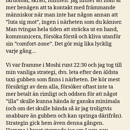
lärdomar, skratt, minnen. Jag finner att man är
mer benägen att ta kontakt med främmande
människor när man inte har någon annan att
”luta sig mot”, ingen i närheten som du känner.
Man tvingas hela tiden att sträcka ut en hand,
kommunicera, försöka förstå och kliva utanför
sin ”comfort-zone”. Det gör mig lika lycklig
varje gång…
Vi var framme i Moshi runt 22:30 och jag tog till
min vanliga strategi, dvs. leta efter den äldsta
taxi-gubben som finns i närheten. De kör mest
försiktigt av dem alla, försöker oftast inte ta
mer betalt än rimligt och oddsen för att något
”illa” skulle kunna hända är ganska minimala
(och om det skulle hända så är jag troligtvis
snabbare än gubben och kan springa därifrån).
Strategin gick hem även denna gången.