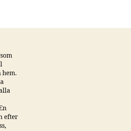
rsom
l
h hem.
da
alla
 En
n efter
ss,