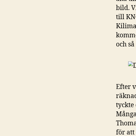
bild. 
till K
Kilima
kommer
och så
Efter 
räknad
tyckte 
Många 
Thomas
för att