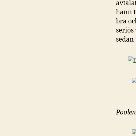
avtala
hann t
bra oc
seriös
sedan t
Poolen