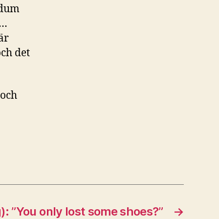
 dum
t…
är
ch det
 och
): ”You only lost some shoes?”
→