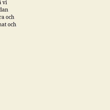
 vi
edan
ra och
mat och