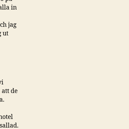
lla in
ch jag
 ut
vi
 att de
a.
hotel
sallad.