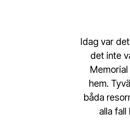
Idag var de
det inte v
Memorial d
hem. Tyvä
båda resorn
alla fa