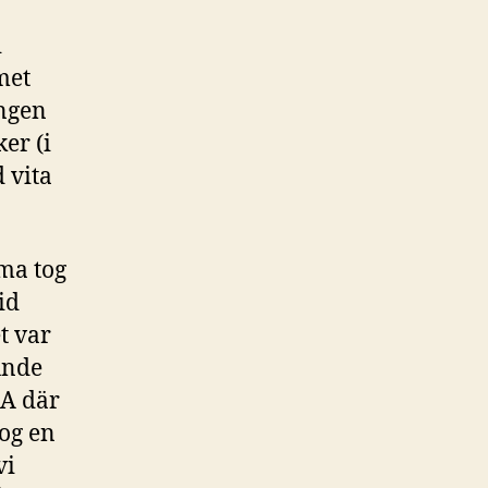
i
met
ången
er (i
d vita
mma tog
id
t var
kunde
CA där
tog en
vi