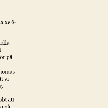
ad av 6-
kolla
t
för på
 Thomas
t vi
g.
bt att
ro på