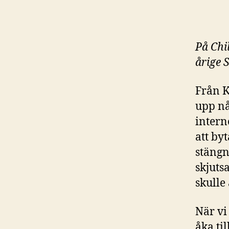
På Chil
årige 
Från Ki
upp nå
intern
att by
stängn
skjuts
skulle
När vi
åka ti