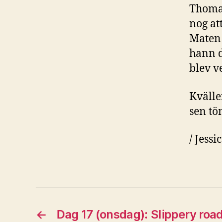
Thomas
nog at
Maten 
hann d
blev v
Kvälle
sen tö
/ Jessi
←
Dag 17 (onsdag): Slippery roa