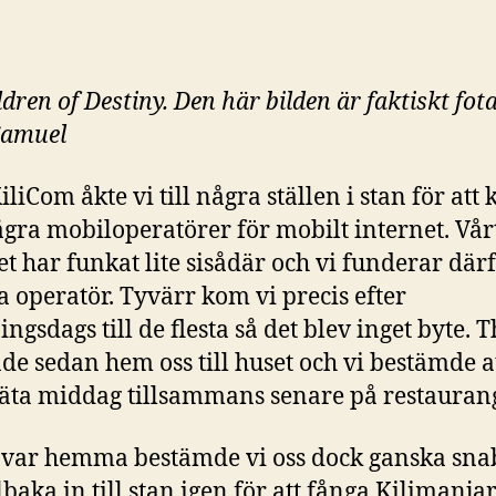
dren of Destiny. Den här bilden är faktiskt fot
Samuel
liCom åkte vi till några ställen i stan för att 
gra mobiloperatörer för mobilt internet. Vår
et har funkat lite sisådär och vi funderar där
ta operatör. Tyvärr kom vi precis efter
ingsdags till de flesta så det blev inget byte.
ade sedan hem oss till huset och vi bestämde at
 äta middag tillsammans senare på restauran
 var hemma bestämde vi oss dock ganska snab
llbaka in till stan igen för att fånga Kilimanja