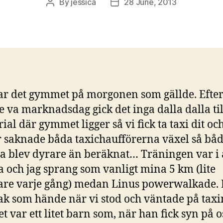
By
jessica
28 June, 2013
ar det gymmet på morgonen som gällde. Efte
te va marknadsdag gick det inga dalla dalla til
al där gymmet ligger så vi fick ta taxi dit oc
 saknade båda taxichaufförerna växel så bå
a blev dyrare än beräknat… Träningen var i 
ra och jag sprang som vanligt mina 5 km (lite
re varje gång) medan Linus powerwalkade.
sak som hände när vi stod och väntade på taxi
 var ett litet barn som, när han fick syn på o