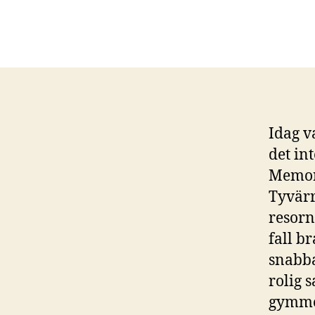
Idag v
det in
Memori
Tyvärr
resorn
fall b
snabba
rolig 
gymmet