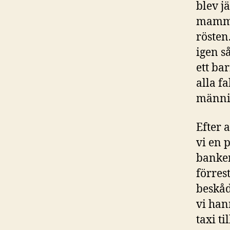
blev j
mamma.
rösten
igen s
ett ba
alla fa
männis
Efter 
vi en 
banken
förres
beskåd
vi han
taxi t