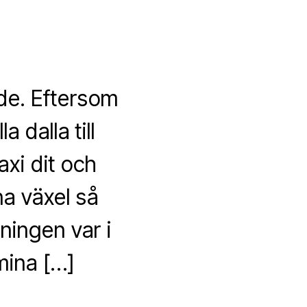
de. Eftersom
 dalla till
axi dit och
a växel så
ningen var i
mina […]