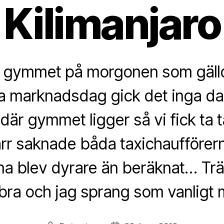
Kilimanjaro
t gymmet på morgonen som gäll
a marknadsdag gick det inga dalla
är gymmet ligger så vi fick ta t
rr saknade båda taxichaufförern
a blev dyrare än beräknat… Trä
ll bra och jag sprang som vanligt 