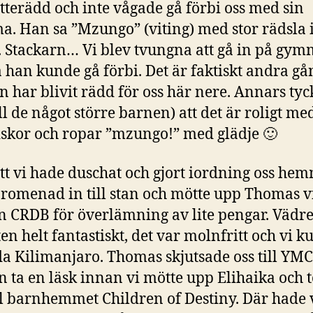
ätterädd och inte vågade gå förbi oss med sin
 Han sa ”Mzungo” (viting) med stor rädsla 
. Stackarn… Vi blev tvungna att gå in på gym
å han kunde gå förbi. Det är faktiskt andra g
rn har blivit rädd för oss här nere. Annars tyck
ll de något större barnen) att det är roligt me
kor och ropar ”mzungo!” med glädje 🙂
att vi hade duschat och gjort iordning oss he
promenad in till stan och mötte upp Thomas v
 CRDB för överlämning av lite pengar. Vädre
ten helt fantastiskt, det var molnfritt och vi 
a Kilimanjaro. Thomas skjutsade oss till YM
n ta en läsk innan vi mötte upp Elihaika och 
ill barnhemmet Children of Destiny. Där hade 