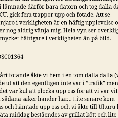
Vi lämnade därför bara datorn och tog dalla da
NCU, gick fem trappor upp och fotade. Att se
njaro i verkligheten är en häftig upplevelse o
 nog aldrig vänja mig. Hela vyn ser overklig
 mycket häftigare i verkligheten än på bild.
vårt fotande åkte vi hem i en tom dalla dalla (
e ut att den egentligen inte var i ”trafik” men
det var kul att plocka upp oss för att vi var vit
sådana saker händer här… Lite senare kom
 och hämtade upp oss och vi åkte till Uhuru 
 äta middag beståendes av grillat kött och lite 