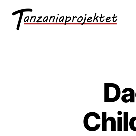
Da
Chil