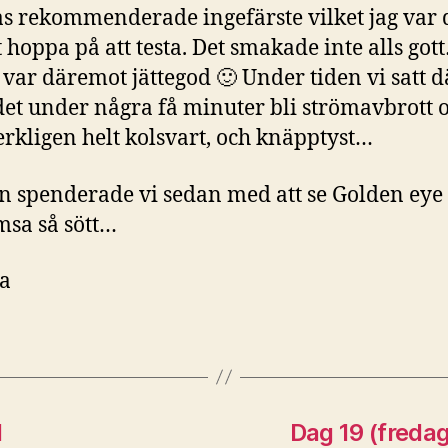
 rekommenderade ingefärste vilket jag var
t hoppa på att testa. Det smakade inte alls got
var däremot jättegod 🙂 Under tiden vi satt d
et under några få minuter bli strömavbrott o
erkligen helt kolsvart, och knäpptyst…
n spenderade vi sedan med att se Golden eye
msa så sött…
ca
d
Dag 19 (fredag